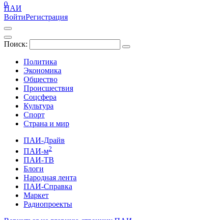
0
ПАИ
Войти
Регистрация
Поиск:
Политика
Экономика
Общество
Происшествия
Соцсфера
Культура
Спорт
Страна и мир
ПАИ-Драйв
2
ПАИ-м
ПАИ-ТВ
Блоги
Народная лента
ПАИ-Справка
Маркет
Радиопроекты