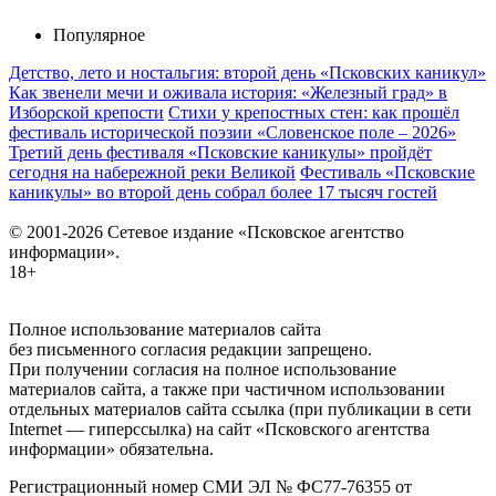
Популярное
Детство, лето и ностальгия: второй день «Псковских каникул»
Как звенели мечи и оживала история: «Железный град» в
Изборской крепости
Стихи у крепостных стен: как прошёл
фестиваль исторической поэзии «Словенское поле – 2026»
Третий день фестиваля «Псковские каникулы» пройдёт
сегодня на набережной реки Великой
Фестиваль «Псковские
каникулы» во второй день собрал более 17 тысяч гостей
© 2001-2026 Сетевое издание «Псковское агентство
информации».
18+
Полное использование материалов сайта
без письменного согласия редакции запрещено.
При получении согласия на полное использование
материалов сайта, а также при частичном использовании
отдельных материалов сайта ссылка (при публикации в сети
Internet — гиперссылка) на сайт «Псковского агентства
информации» обязательна.
Регистрационный номер СМИ ЭЛ № ФС77-76355 от